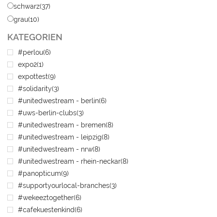
schwarz
(37)
grau
(10)
KATEGORIEN
#perlou
(6)
expo2
(1)
expottest
(9)
#solidarity
(3)
#unitedwestream - berlin
(6)
#uws-berlin-clubs
(3)
#unitedwestream - bremen
(8)
#unitedwestream - leipzig
(8)
#unitedwestream - nrw
(8)
#unitedwestream - rhein-neckar
(8)
#panopticum
(9)
#supportyourlocal-branches
(3)
#wekeeztogether
(6)
#cafekuestenkind
(6)