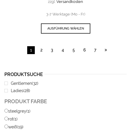
zzgl.
Versandkosten
3-7 Werktage (Mo - Fr)
AUSFÜHRUNG WÄHLEN
1
2
3
4
5
6
7
PRODUKTSUCHE
Gentlemen
(32)
Ladies
(28)
PRODUKT FARBE
steelgrey
(1)
rot
(1)
weiß
(19)