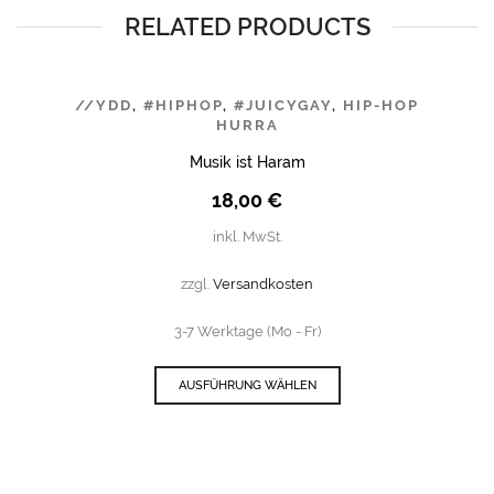
RELATED PRODUCTS
//YDD
,
#HIPHOP
,
#JUICYGAY
,
HIP-HOP
HURRA
Musik ist Haram
18,00
€
inkl. MwSt.
zzgl.
Versandkosten
3-7 Werktage (Mo - Fr)
AUSFÜHRUNG WÄHLEN