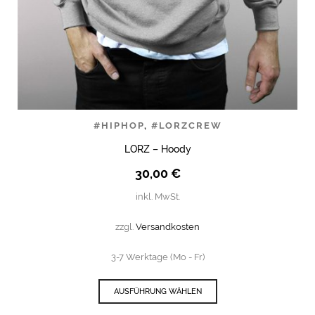
#HIPHOP
,
#LORZCREW
LORZ – Hoody
30,00
€
inkl. MwSt.
zzgl.
Versandkosten
3-7 Werktage (Mo - Fr)
AUSFÜHRUNG WÄHLEN