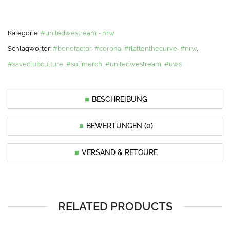
Kategorie:
#unitedwestream - nrw
Schlagwörter:
#benefactor
,
#corona
,
#flattenthecurve
,
#nrw
,
#saveclubculture
,
#solimerch
,
#unitedwestream
,
#uws
BESCHREIBUNG
BEWERTUNGEN (0)
VERSAND & RETOURE
RELATED PRODUCTS